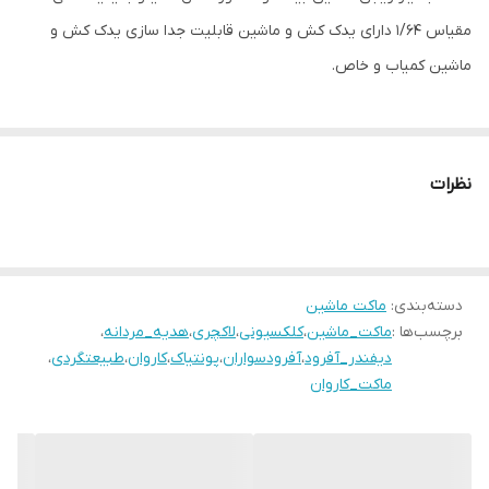
مقیاس ۱/۶۴ دارای یدک کش و ماشین قابلیت جدا سازی یدک کش و
ماشین کمیاب و خاص.
نظرات
دسته‌بندی
:
ماکت ماشین
برچسب‌ها :
ماکت_ماشین
،
کلکسیونی
،
لاکچری
،
هدیه_مردانه
،
دیفندر_آفرود
،
آفرودسواران
،
پونتیاک
،
کاروان
،
طبیعتگردی
،
ماکت_کاروان