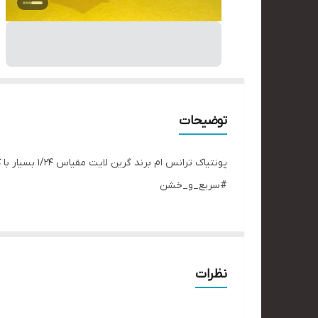
توضیحات
پونتیاک ترا
#سریع_و_خشن
نظرات