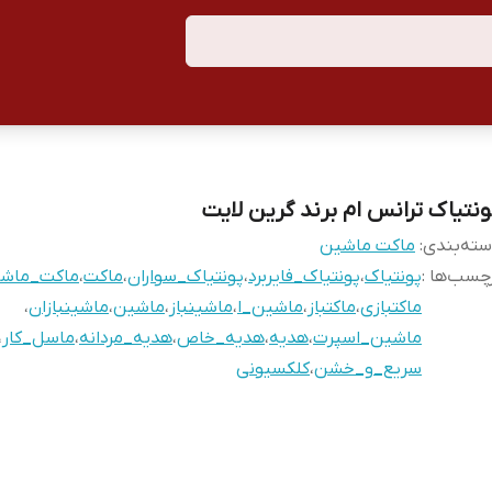
ونتیاک ترانس ام برند گرین لایت
ته‌بندی
:
ماکت ماشین
چسب‌ها :
پونتیاک
،
پونتیاک_فایربرد
،
پونتیاک_سواران
،
ماکت
،
ماکت_ماش
ماکتبازی
،
ماکتباز
،
ماشین_ا
،
ماشینباز
،
ماشین
،
ماشینبازان
،
ماشین_اسپرت
،
هدیه
،
هدیه_خاص
،
هدیه_مردانه
،
ماسل_کار
،
سریع_و_خشن
،
کلکسیونی