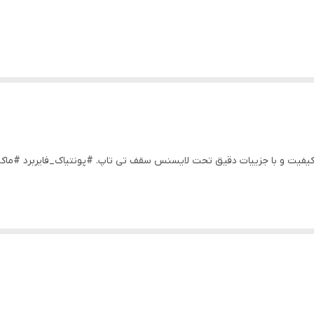
نس ام برند گرین لایت مقیاس ۱/۲۴ بسیار با کیفیت و با جزییات دقیق تحت لایسنس سقف تی تاپ. #پون