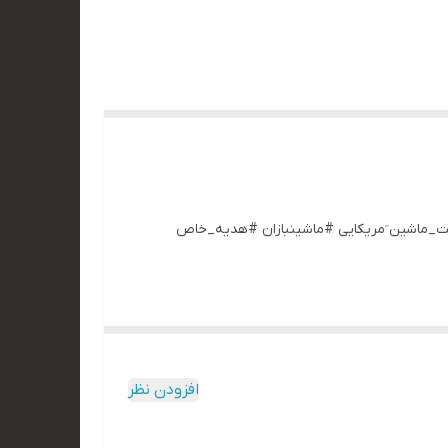
تیاک_فایربرد #ماکت_ماشین ٓمریکایی #ماشینبازان #هدیه_خاص
افزودن نظر