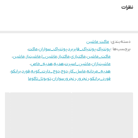
نظرات
دسته‌بندی
:
ماکت ماشین
برچسب‌ها :
پونتیاک
،
پونتیاک_فایربرد
،
پونتیاک_سواران
،
ماکت
،
ماکت_ماشین
،
ماکتبازی
،
ماکتباز
،
ماشین_ا
،
ماشینباز
،
ماشین
،
ماشینبازان
،
ماشین_اسپرت
،
هدیه
،
هدیه_خاص
،
هدیه_مردانه
،
ماسل_کار
،
دوج
،
دوج_دارت_کوپه
،
فورد
،
برانکو
،
فورد_برانکو
،
رنجرور
،
رنجرورسواران
،
تویوتا_تاکوما