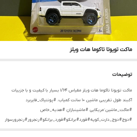
ماکت تویوتا تاکوما هات ویلز
توضیحات
ماکت تویوتا تاکوما هات ویلز مقیاس ۱/۶۴ بسیار با کیفیت و با جزییات
آکبند طول تقریبی ماشین ۱۰ سانت کمیاب. #پونتیاک_فایربرد
#ماکت_ماشین ٓمریکایی #ماشینبازان #هدیه_خاص
#دوج#دوج_دارت_کوپه#فورد#برانکو#فورد_برانکو#رنجرور#رنجرورسواران#ت