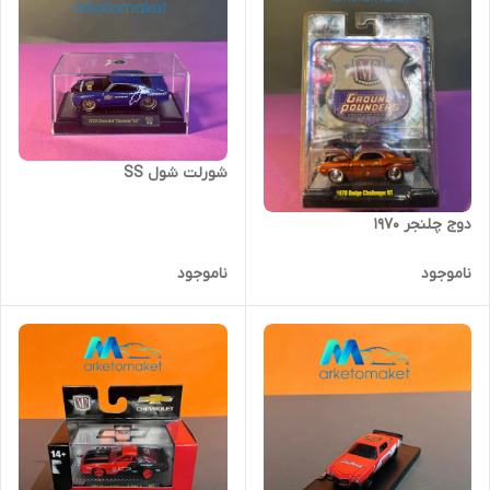
شورلت شول SS
دوج چلنجر ۱۹۷۰
ناموجود
ناموجود