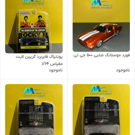
فورد موستانگ شلبی ۵۰۰ جی تی
پونتیاک فایربرد گریین لایت
مقیاس ۱/۶۴
ناموجود
ناموجود