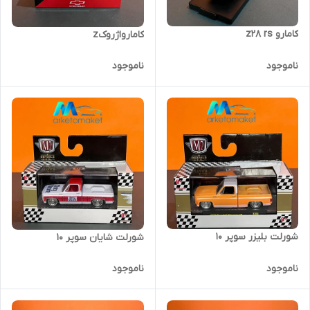
کامارو z28 rs
کامارو‌اژروک‌z
ناموجود
ناموجود
شورلت بلیزر سوپر ۱۰
شورلت شایان سوپر ۱۰
ناموجود
ناموجود