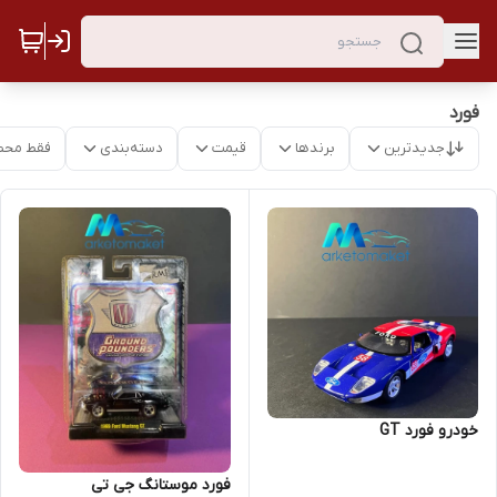
فورد
جدیدترین
برندها
قیمت
دسته‌بندی
فقط محص
خودرو فورد GT
فورد موستانگ جی تی