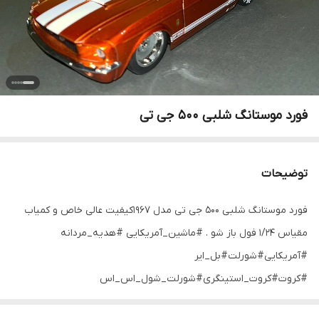
فورد موستانگ شلبی ۵۰۰ جی تی
توضیحات
فورد موستانگ شلبی ۵۰۰ جی تی مدل ۱۹۶۷کیفیت عالی خاص و کمیاب
مقیاس ۱/۲۴ فول باز شو . #ماشین_آمریکایی #هدیه_مردانه
#آمریکایی#شورلت#بل_ایر
#کروت#کروت_استینگری#شورلت_شول_اس_اس
ٓمریکایی#فورد#فوردموستانگ