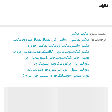
نظرات
دسته‌بندی
:
ماکت ماشین
برچسب‌ها :
ماشین
،
ماشین_ا
،
ماسل_کار
،
ایمپالا
،
ایمپالا_سواران
،
ماکت
،
ماکت_ماشین
،
ماکتبازی
،
ماکتباز
،
ماکت_خودرو
،
ماکت_کلکسیونی
،
ماشین_کلاسیک
،
هدیه
،
هدیه_مردانه
،
هدیه_خاص
،
کلکسیونی
،
خاص
،
ا
،
شورلت
،
بل_ایر
،
شورلت_بل_ایر
،
کروت
،
کروت_استینگری
،
شورلت_شول_اس_اس
،
فورد
،
فوردموستانگ
،
فورد_شلبی_موستانگ
،
فورد_شلبی_جی_تی۵۰۰