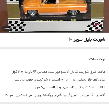
شورلت بلیزر سوپر ۱۰
توضیحات
ماکت فلزی شورلت شایان کاستومایز شده مقیاس ۱/۶۴برند ام ۲ فول
فلزی کف فلز سنگین وزن .دارای استند و شو کیس. جهت دریافت
اطلاعات لطفا. ٓمریکایی #دوج_چارجر #هدیه_خاص
#اسپرت#اسپرت_ماشین#بیوک#پلیس#ماشین‌_پلیس#ماشین_امریکایی#فورد