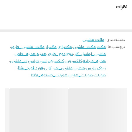
نظرات
دسته‌بندی
:
ماکت ماشین
برچسب‌ها :
ماکت
،
ماکت_ماشین
،
ماکتبازی
،
ماکتباز
،
ماکت_ماشین_فلزی
،
ماشین_ا
،
ماسل_کار
،
دوج
،
دوج_چارجر
،
هدیه
،
هدیه_خاص
،
هدیه_مردانه
،
کلکسیونی
،
کلکسیونر
،
اسپرت
،
اسپرت_ماشین
،
بیوک
،
پلیس
،
ماشین
،
ماشین_امریکایی
،
فورد
،
فورد_f150
،
شورلت
،
شورلت_شایان
،
شورلت_کاستوم_1978