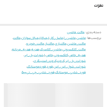
ٓمریکایی#فورد#فوردموستانگ
نظرات
دسته‌بندی
:
ماکت ماشین
برچسب‌ها :
ماشین
،
ماشین_ا
،
ماسل_کار
،
ایمپالا
،
ایمپالا_سواران
،
ماکت
،
ماکت_ماشین
،
ماکتبازی
،
ماکتباز
،
ماکت_خودرو
،
ماکت_کلکسیونی
،
ماشین_کلاسیک
،
هدیه
،
هدیه_مردانه
،
هدیه_خاص
،
کلکسیونی
،
خاص
،
ا
،
شورلت
،
بل_ایر
،
شورلت_بل_ایر
،
کروت
،
کروت_استینگری
،
شورلت_شول_اس_اس
،
فورد
،
فوردموستانگ
،
فورد_شلبی_موستانگ
،
فورد_شلبی_جی_تی۵۰۰