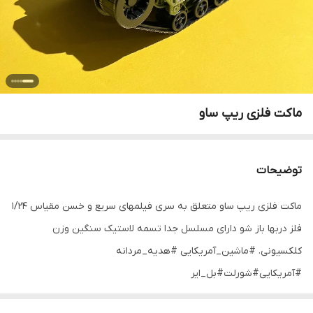
ماکت فلزی ریپ ساو
توضیحات
ماکت فلزی ریپ ساو متعلق به سری فیلمهای سریع و خسن مقیاس ۱/۲۴
فلز دربها باز شو دارای مسلسل جدا تسمه لاستیک سنگین وزن
کلکسیونی. #ماشین_آمریکایی #هدیه_مردانه
#آمریکایی#شورلت#بل_ایر
#کروت#کروت_استینگری#شورلت_شول_اس_اس