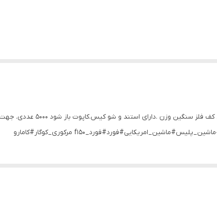
ماکت فلزی ‌پلیموت کودا مقیاس ۱/۶۴برن
ن_امریکایی#فورد#فورد_f150 مرکوری_کوگار#کامارو