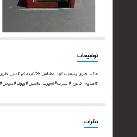
توضیحات
#هدیه_خاص #اسپرت#اسپرت_ماشین#بیوک#پلیس#ماشین‌_پلیس#ماشی
نظرات