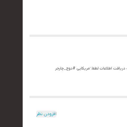
د ام ۲ فول فلزی کف فلز سنگین وزن .دارای استند و شو کیس.کاپوت باز شود ۵۰۰۰ عددی. جهت دریافت اطلاعات لطفا. ٓمریکایی #دوج_چارجر
افزودن نظر