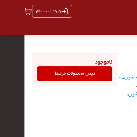
ورود | ثبت‌نام
ناموجود
دیدن محصولات مرتبط
اشین_ا
،
شین
،