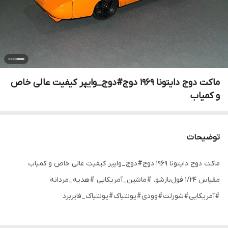
ماکت دوج دایتونا ۱۹۶۹ دوج#دوج_وایپر کیفیت عالی خاص
و کمیاب
توضیحات
ماکت دوج دایتونا ۱۹۶۹ دوج#دوج_وایپر کیفیت عالی خاص و کمیاب
مقیاس ۱/۲۴ فول‌بازشو. #ماشین_آمریکایی #هدیه_مردانه
#آمریکایی#شورلت#وودی#پونتیاک#پونتیاک_فایربرد