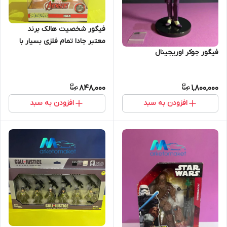
فیگور شخصیت هالک برند
معتبر جادا تمام فلزی بسیار با
فیگور جوکر اوریجینال
848,000
1,800,000
افزودن به سبد
افزودن به سبد