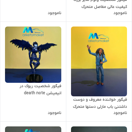
کیفیت عالی مفاصل متحرک
ناموجود
ناموجود
محدود
فیگور شخصیت ریوک در
انیمیشن death note
فیگور خواننده معروف و دوست
داشتنی باب مارلی دستها متحرک
ناموجود
ناموجود