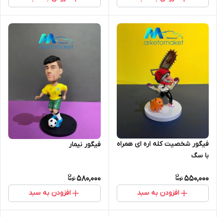
فیگور شخصیت کله اره ای همراه
فیگور نیمار
با سگ
580,000
550,000
افزودن به سبد
افزودن به سبد