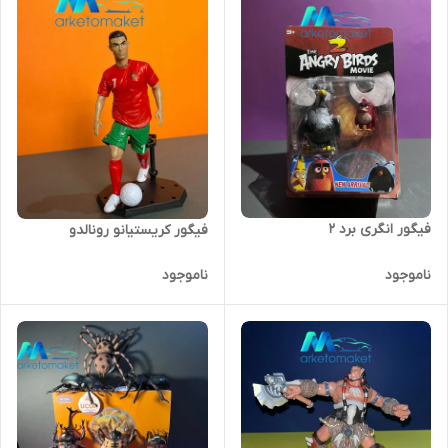
فیگور انگری برد ۲
فیگور کریستیانو رونالدو
ناموجود
ناموجود