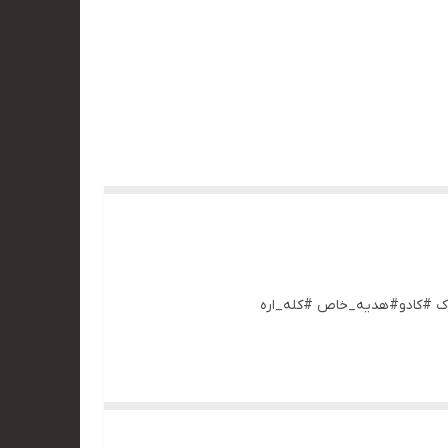
یوک #کادو#هدیه_خاص #کله_اره