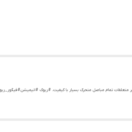
یر متعلقات تمام مباصل متحرک بسیار با کیفیت. #ریوک #انیمیشن#فیگور_ر