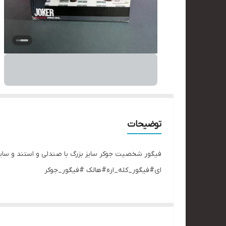
توضیحات
فیگور شخصیت جوکر سایز بزرگ با صندلی و استند و سا
ای#فیگور_کله_اره#هالک #فیگور_جوکر