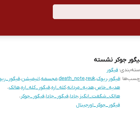
یگور جوکر نشسته
ته‌بندی
:
فیگور
چسب‌ها :
فیگور
،
ریوک
،
reuk
،
death_note
،
مجسمه
،
انیمیشن
،
فیگور_ری
هدیه_خاص
،
هدیه_مردانه
،
کله_اره
،
فیگور_کله_اره
،
هالک
،
هالک_شگفت_انگیز
،
جادا
،
فیگور_جادا
،
فیگور_جوکر
،
فیگور_جوکر_اورجینال