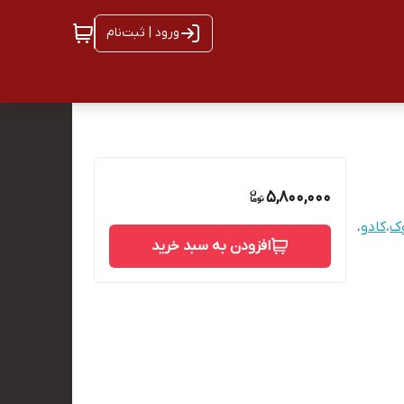
ورود | ثبت‌نام
5,800,000
وک
،
کادو
،
افزودن به سبد خرید