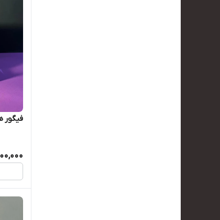
فیگور ه
700,000