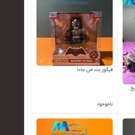
فیگور بت من جادا
یخ
ناموجود