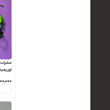
اوریجین
000,000