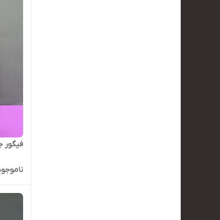
فیگور 
ناموجود