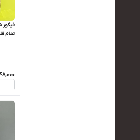
فیگور ش
تمام فل
48,000