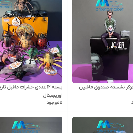
جوکر نشسته صندوق ماشین
بسته ۱۲ عددی حشرات ماقبل تار
اوریجینال
ناموجود