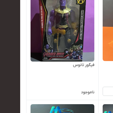
فیگور تانوس
ناموجود