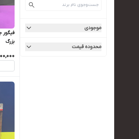
موجودی
فیگور ج
بزرگ
محدوده قیمت
500,000