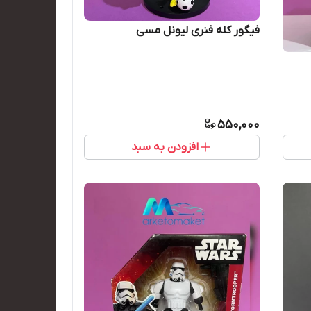
فیگور کله فنری لیونل مسی
550,000
افزودن به سبد