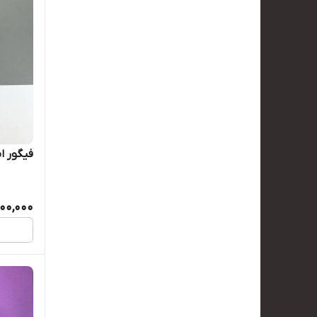
فیگور اسپا
00,000