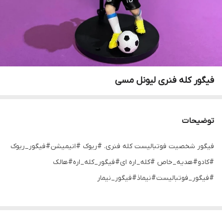
فیگور کله فنری لیونل مسی
توضیحات
فیگور شخصیت فوتبالیست کله فنری. #ریوک #انیمیشن#فیگور_ریوک
#کادو#هدیه_خاص #کله_اره ای#فیگور_کله_اره#هالک
#فیگور_فوتبالیست#نیماذ#فیگور_نیمار