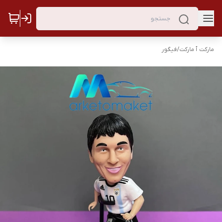
مارکت ٱ مارکت
/
فیگور