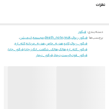
نظرات
دسته‌بندی
:
فیگور
برچسب‌ها :
فیگور
،
ریوک
،
reuk
،
death_note
،
مجسمه
،
انیمیشن
،
فیگور_ریوک
،
کادو
،
هدیه_خاص
،
هدیه_مردانه
،
کله_اره
،
فیگور_کله_اره
،
هالک
،
هالک_شگفت_انگیز
،
جادا
،
فیگور_جادا
،
فیگور_فوتبالیست
،
نیماذ
،
فیگور_نیمار