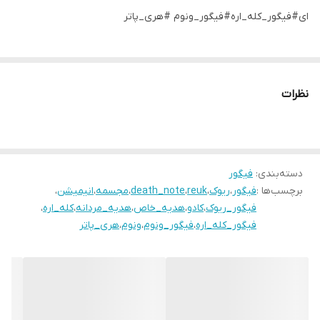
ای#فیگور_کله_اره#فیگور_ونوم #هری_پاتر
نظرات
دسته‌بندی
:
فیگور
برچسب‌ها :
فیگور
،
ریوک
،
reuk
،
death_note
،
مجسمه
،
انیمیشن
،
فیگور_ریوک
،
کادو
،
هدیه_خاص
،
هدیه_مردانه
،
کله_اره
،
فیگور_کله_اره
،
فیگور_ونوم
،
ونوم
،
هری_پاتر