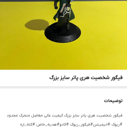
فیگور شخصیت هری پاتر سایز بزرگ
توضیحات
فیگور شخصیت هری پاتر سایز بزرگ کیفیت عالی مفاصل متحرک محدود
#ریوک #انیمیشن#فیگور_ریوک #کادو#هدیه_خاص #کله_اره