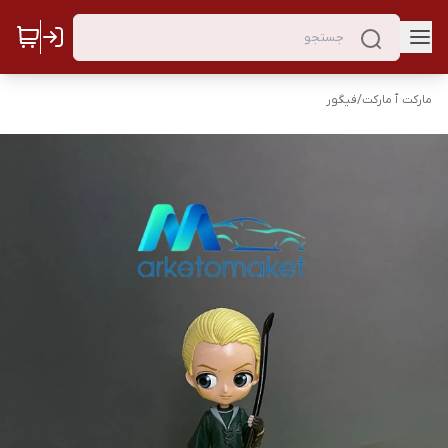
مارکت ٱ مارکت
/
فیگور