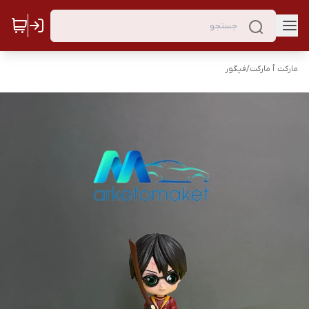
مارکت ٱ مارکت
/
فیگور