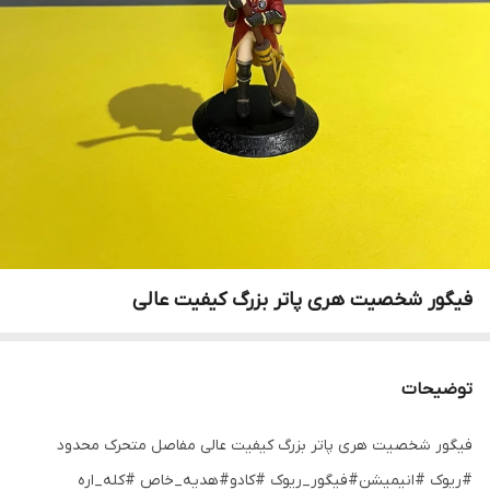
فیگور شخصیت هری پاتر بزرگ کیفیت عالی
توضیحات
فیگور شخصیت هری پاتر بزرگ کیفیت عالی مفاصل متحرک محدود
#ریوک #انیمیشن#فیگور_ریوک #کادو#هدیه_خاص #کله_اره