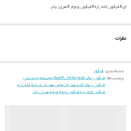
ای#فیگور_کله_اره#فیگور_ونوم #هری_پاتر
نظرات
دسته‌بندی
:
فیگور
برچسب‌ها :
فیگور
،
ریوک
،
reuk
،
death_note
،
مجسمه
،
انیمیشن
،
فیگور_ریوک
،
کادو
،
هدیه_خاص
،
هدیه_مردانه
،
کله_اره
،
فیگور_کله_اره
،
فیگور_ونوم
،
ونوم
،
هری_پاتر