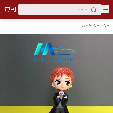
مارکت ٱ مارکت
/
فیگور