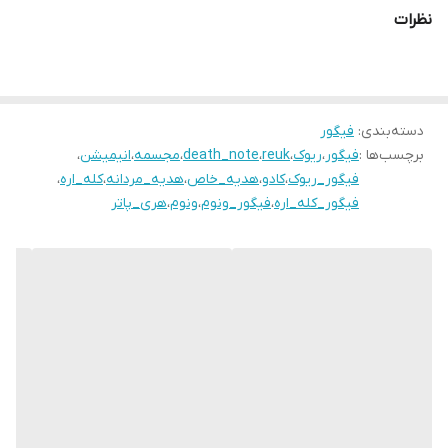
نظرات
دسته‌بندی
:
فیگور
برچسب‌ها :
فیگور
،
ریوک
،
reuk
،
death_note
،
مجسمه
،
انیمیشن
،
فیگور_ریوک
،
کادو
،
هدیه_خاص
،
هدیه_مردانه
،
کله_اره
،
فیگور_کله_اره
،
فیگور_ونوم
،
ونوم
،
هری_پاتر