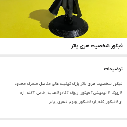
فیگور شخصیت هری پاتر
توضیحات
فیگور شخصیت هری پاتر بزرگ کیفیت عالی مفاصل متحرک محدود
#ریوک #انیمیشن#فیگور_ریوک #کادو#هدیه_خاص #کله_اره
ای#فیگور_کله_اره#فیگور_ونوم #هری_پاتر