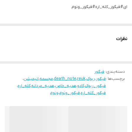
ای#فیگور_کله_اره#فیگور_ونوم
نظرات
دسته‌بندی
:
فیگور
برچسب‌ها :
فیگور
،
ریوک
،
reuk
،
death_note
،
مجسمه
،
انیمیشن
،
فیگور_ریوک
،
کادو
،
هدیه_خاص
،
هدیه_مردانه
،
کله_اره
،
فیگور_کله_اره
،
فیگور_ونوم
،
ونوم