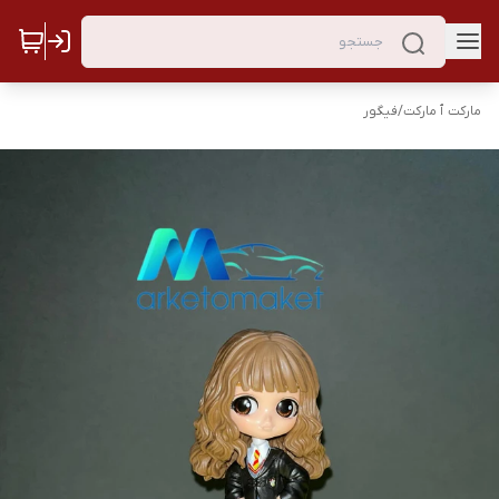
مارکت ٱ مارکت
/
فیگور