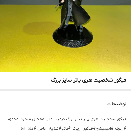
فیگور شخصیت هری پاتر سایز بزرگ
توضیحات
فیگور شخصیت هری پاتر سایز بزرگ کیفیت عالی مفاصل متحرک محدود
#ریوک #انیمیشن#فیگور_ریوک #کادو#هدیه_خاص #کله_اره