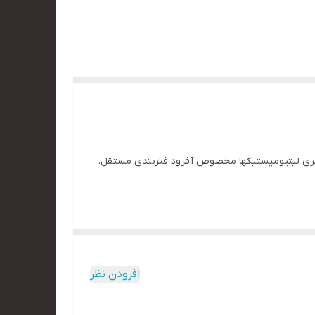
ر باطری لیتیومیستیکها مخصوص آفرود فنربندی مستقل.
افزودن نظر