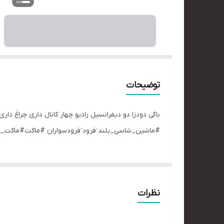
توضیحات
باگی دودزا دو دیفرانسیل رادیو چهار کانال داری چراغ 
#ماشین_شاسی_بلند ٓفرود ٓفرودسواران #ماکت#ماکت_
نظرات