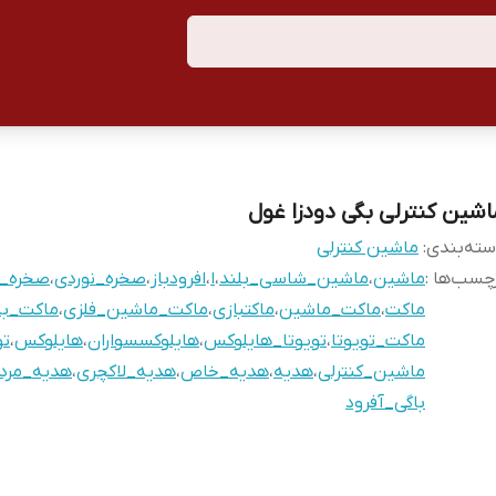
اشین کنترلی بگی دودزا غول
ته‌بندی
:
ماشین کنترلی
چسب‌ها :
ماشین
،
ماشین_شاسی_بلند
،
ا
،
افرودباز
،
صخره_نوردی
،
صخره_ن
ماکت
،
ماکت_ماشین
،
ماکتبازی
،
ماکت_ماشین_فلزی
،
ماکت_با
ماکت_تویوتا
،
تویوتا_هایلوکس
،
هایلوکسسواران
،
هایلوکس
،
تو
ماشین_کنترلی
،
هدیه
،
هدیه_خاص
،
هدیه_لاکچری
،
هدیه_مردا
باگی_آفرود