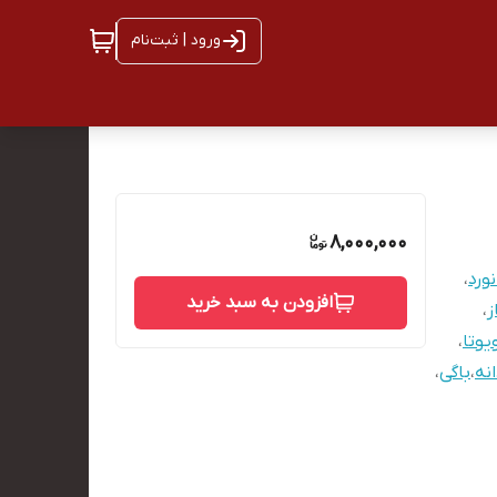
ورود | ثبت‌نام
8,000,000
ورد
،
افزودن به سبد خرید
ز
،
یوتا
،
نه
،
باگی
،