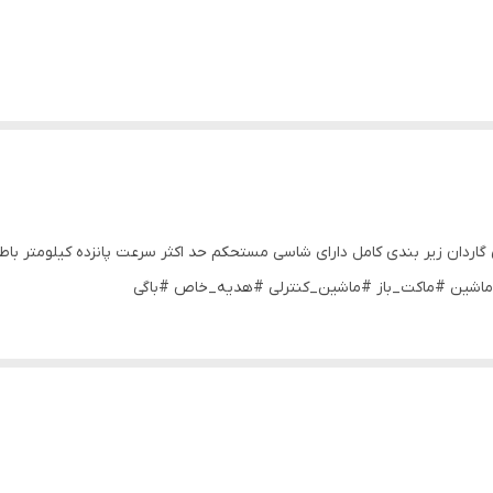
داری گاردان زیر بندی کامل دارای شاسی مستحکم حد اکثر سرعت پانزده کیلومت
ماشین #ماکت_باز #ماشین_کنترلی #هدیه_خاص #باگی