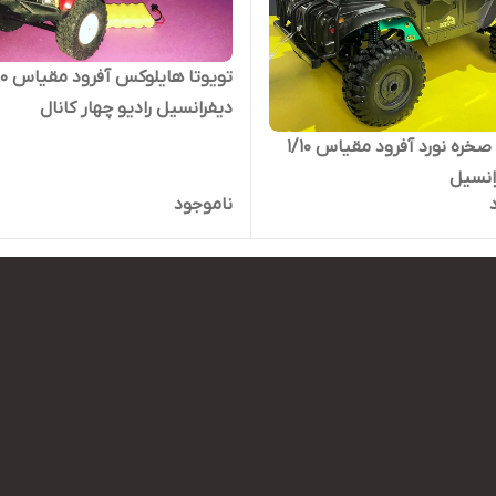
دیفرانسیل رادیو چهار کانال
هامر h1 صخره نورد آفرود مقیاس ۱/۱۰
انسیل
ناموجود