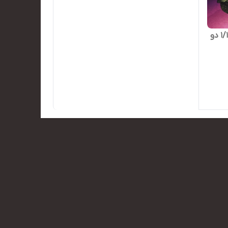
تویوتا هایلوکس آفرود مقیاس ۱/۱۰ دو