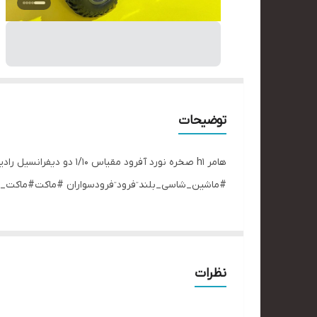
توضیحات
هامر h1 صخره نورد آفرو
#ماشین_شاسی_بلند ٓفرود ٓفرودسواران #ماکت#ماکت
نظرات