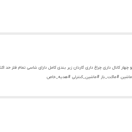
د مقیاس ۱/۱۰ دو دیفرانسیل رادیو چهار کانال داری چراغ داری گاردان زیر بندی کامل دارای شاسی تم
_ماشین #ماکت_باز #ماشین_کنترلی #هدیه_خاص