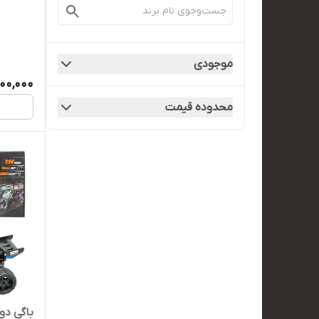
موجودی
000,000
محدوده قیمت
باگی دود