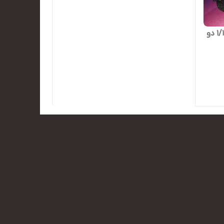
تویوتا هایلوکس آفرود مقیاس ۱/۱۰ دو