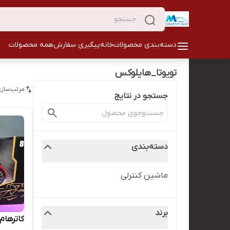
دسته‌بندی محصولات
خانه
پیگیری سفارش
همه محصولات
تویوتا_هایلوکس
مرتب‌سازی
جستجو در نتایج
دسته‌بندی
ماشین کنترلی
برند
کاترهام ۸ دودزا کنترلی قر