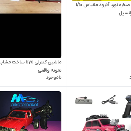
هامر h1 صخره نورد آفرود مقیاس ۱/۱۰
انسیل
ماشین کنترلی byd ساخت مشاب
نمونه واقعی
ناموجود