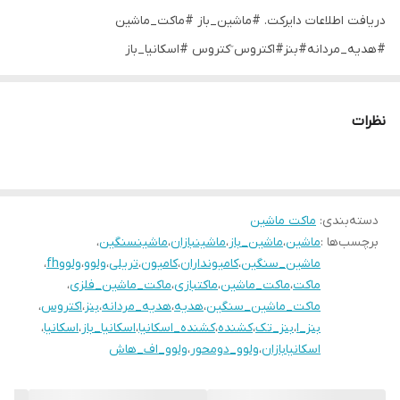
دریافت اطلاعات دایرکت. #ماشین_باز #ماکت_ماشین
#هدیه_مردانه#بنز#اکتروس ٓکتروس #اسکانیا_باز
#اسکانیابازان#ولوو#ولوو_دومحور#ولوو_اف_هاش
نظرات
دسته‌بندی
:
ماکت ماشین
برچسب‌ها :
ماشین
،
ماشین_باز
،
ماشینبازان
،
ماشینسنگین
،
ماشین_سنگین
،
کامیونداران
،
کامیون
،
تریلی
،
ولوو
،
ولووfh
،
ماکت
،
ماکت_ماشین
،
ماکتبازی
،
ماکت_ماشین_فلزی
،
ماکت_ماشین_سنگین
،
هدیه
،
هدیه_مردانه
،
بنز
،
اکتروس
،
بنز_ا
،
بنز_تک
،
کشنده
،
کشنده_اسکانیا
،
اسکانیا_باز
،
اسکانیا
،
اسکانیابازان
،
ولوو_دومحور
،
ولوو_اف_هاش