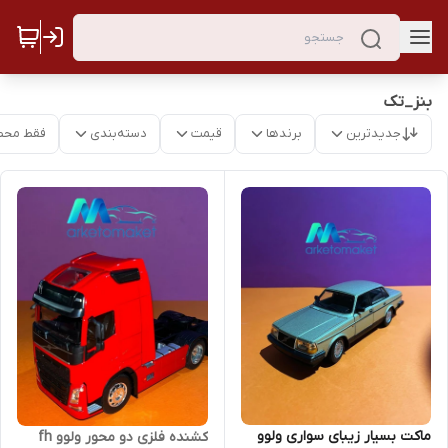
بنز_تک
جدیدترین
برندها
قیمت
دسته‌بندی
فقط محص
ماکت بسیار زیبای سواری ولوو
کشنده فلزی دو محور ولوو fh