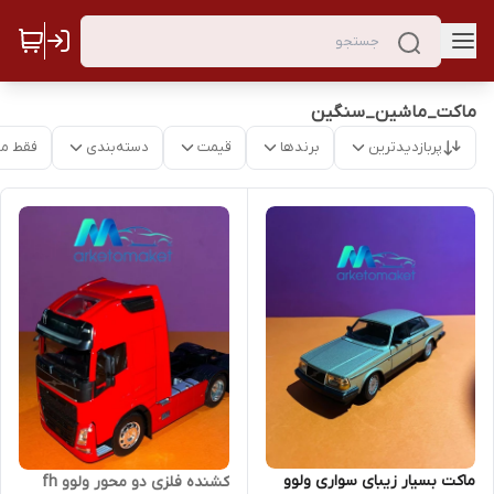
ماکت_ماشین_سنگین
پربازدیدترین
برندها
قیمت
دسته‌بندی
فقط م
ماکت بسیار زیبای سواری ولوو
کشنده فلزی دو محور ولوو fh