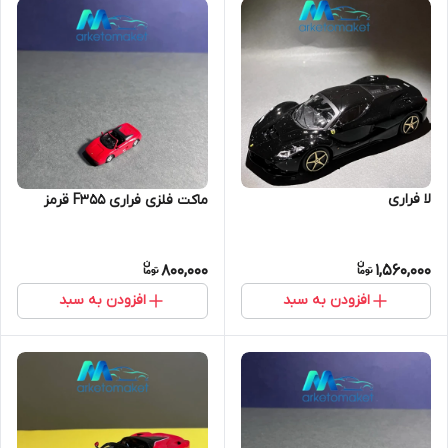
لا فراری
ماکت فلزی فراری F355 قرمز
800,000
1,560,000
افزودن به سبد
افزودن به سبد