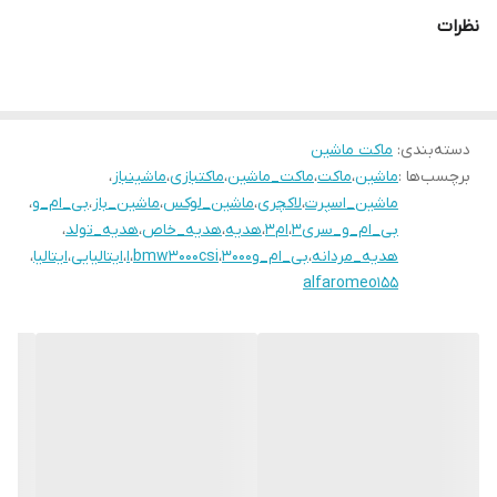
نظرات
دسته‌بندی
:
ماکت ماشین
برچسب‌ها :
ماشین
،
ماکت
،
ماکت_ماشین
،
ماکتبازی
،
ماشینباز
،
ماشین_اسپرت
،
لاکچری
،
ماشین_لوکس
،
ماشین_باز
،
بی_ام_و
،
بی_ام_و_سری3
،
ام۳
،
هدیه
،
هدیه_خاص
،
هدیه_تولد
،
هدیه_مردانه
،
بی_ام_و۳۰۰۰
،
bmw3000csi
،
ا
،
ایتالیایی
،
ایتالیا
،
alfaromeo155