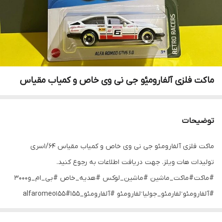
ماکت فلزی آلفارومیٔو جی نی وی خاص و کمیاب مقیاس
توضیحات
ماکت فلزی آلفارومئو جی نی وی خاص و کمیاب مقیاس ۱/۶۴سری
تولیدات هات ویلز. جهت دریافت اطلاعات به رجوع کنید.
#ماکت#ماکت_ماشین #ماشین_لوکس #هدیه_خاص #بی_ام_و۳۰۰۰
#آلفارومئو ٓلفارمئو_جولیا ٓلفارومئو #آلفارومئو_۱۵۵#alfaromeo155