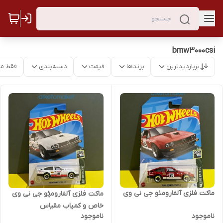
bmw3000csi
پربازدیدترین
برندها
قیمت
دسته‌بندی
فقط م
ماکت فلزی آلفارومئو جی نی وی
ماکت فلزی آلفارومیٔو جی نی وی
خاص و کمیاب مقیاس
ناموجود
ناموجود