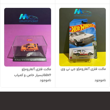
ماکت فلزی آلفارومیٔو جی نی وی
ماکت فلزی آلفارومیٔو
۱۵۵v6بسیار خاص و کمیاب
ناموجود
ناموجود
مقیاس ۱/ز سری