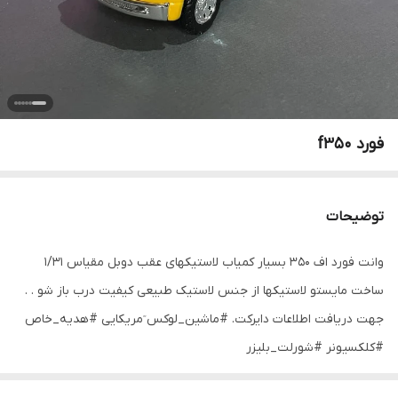
فورد f350
توضیحات
وانت فورد اف ۳۵۰ بسیار کمیاب لاستیکهای عقب دوبل مقیاس ۱/۳۱
ساخت مایستو لاستیکها از جنس لاستیک طبیعی کیفیت درب باز شو . .
جهت دریافت اطلاعات دایرکت. #ماشین_لوکس ٓمریکایی #هدیه_خاص
#کلکسیونر #شورلت_بلیزر