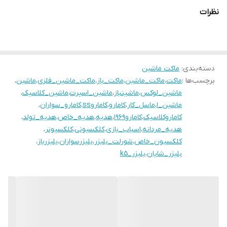
نظرات
دسته‌بندی
:
ماکت ماشین
برچسب‌ها :
ماکت
،
ماکت_ماشین
،
ماکت_باز
،
ماکت_ماشین_فلزی
،
ماشین
،
ماشین_لوکس
،
ماشینباز
،
ماشین_اسپرت
،
ماشین_کلاسیک
،
ماشین_ا
،
ماسل_کار
،
کامارو
،
کاماروss
،
کامارو_سواران
،
کاماروکلاسیک
،
کامارو۱۹۶۹
،
هدیه
،
هدیه_خاص
،
هدیه_تولد
،
هدیه_مردانه
،
اسباب_بازی
،
کلکسیونی
،
کلکسیونر
،
کلکسیون_خاص
،
شورلت_بلیزر
،
بلیزرسواران
،
بلیزرباز
،
بلیزر_شایان
،
بلیزر_k5