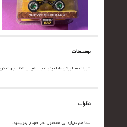
توضیحات
شورلت سیلورادو جادا کیفیت بالا مقیاس ۱/۶۴ . جهت دریافت اطلاعات دایرکت۰ #ماشین_باز #تویوتاسوپرا #سوپراسپرت #هدیه_خاص #جادا#سریع_خشن
نظرات
شما هم درباره این محصول نظر خود را بنویسید.