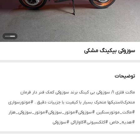
سوزوکی بیکینگ مشکی
توضیحات
ماکت فلزی ۱/ سوزوکی بی کینگ برند سوزوکی کمک فنر دار فرمان
متحرک‌لاستیکها متحرک بسیار با کیفیت با جزییات دقیق . #موتورسواری
#ماکت_موتورسنگین #سوزوکی#موتور_سوزوکی#موتور_سوزوکی_هزار
#هدیه_خاص #کلکسیونی#کاوازاکی #سوزوکی