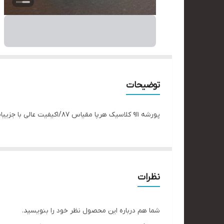
توضیحات
پورشه ۹۱۱ کلاسیک هرپا مقیاس ۱/۸۷کیفیت عالی با جزییات دقیق. جهت دریافت اطلاعات دایرکت. #ماکت_ماشین #کلکسیونی #لاکچری#هدیه_مردانه
نظرات
شما هم درباره این محصول نظر خود را بنویسید.