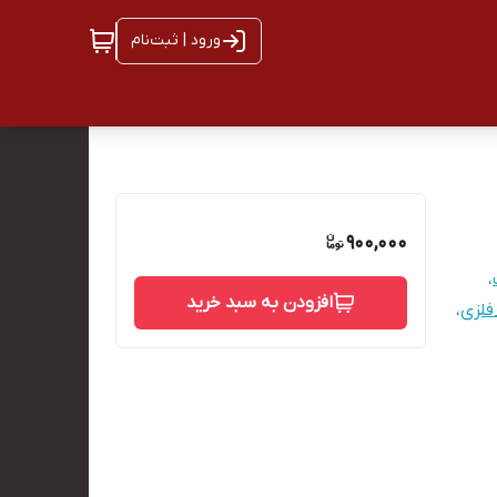
ورود | ثبت‌نام
900,000
،
افزودن به سبد خرید
لزی
،