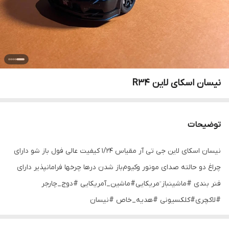
نیسان اسکای لاین R34
توضیحات
نیسان اسکای لاین جی تی آر مقیاس ۱/۲۴ کیفیت عالی فول باز شو دارای
چراغ دو حالته صدای مونور وکیوم‌باز شدن درها چرخها فرامانپذیر دارای
فنر بندی #ماشینباز ٓمریکایی#ماشین_آمریکایی #دوج_چارجر
#لاکچری#کلکسیونی #هدیه_خاص #نیسان