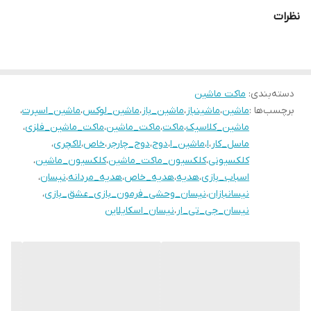
نظرات
دسته‌بندی
:
ماکت ماشین
برچسب‌ها :
ماشین
،
ماشینباز
،
ماشین_باز
،
ماشین_لوکس
،
ماشین_اسپرت
،
ماشین_کلاسیک
،
ماکت
،
ماکت_ماشین
،
ماکت_ماشین_فلزی
،
ماسل_کار
،
ا
،
ماشین_ا
،
دوج
،
دوج_چارجر
،
خاص
،
لاکچری
،
کلکسیونی
،
کلکسیون_ماکت_ماشین
،
کلکسیون_ماشین
،
اسباب_بازی
،
هدیه
،
هدیه_خاص
،
هدیه_مردانه
،
نیسان
،
نیسانبازان
،
نیسان_وحشی_فرمون_بازی_عشق_بازی
،
نیسان_جی_تی_ار
،
نیسان_اسکایلاین