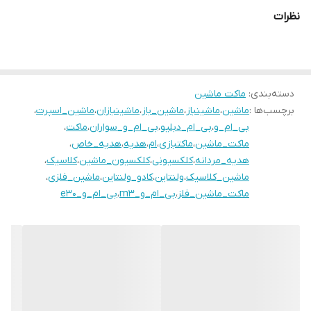
نظرات
دسته‌بندی
:
ماکت ماشین
برچسب‌ها :
ماشین
،
ماشینباز
،
ماشین_باز
،
ماشینبازان
،
ماشین_اسپرت
،
بی_ام_و
،
بی_ام_دبلیو
،
بی_ام_و_سواران
،
ماکت
،
ماکت_ماشین
،
ماکتبازی
،
ام
،
هدیه
،
هدیه_خاص
،
هدیه_مردانه
،
کلکسیونی
،
کلکسیون_ماشین
،
کلاسیک
،
ماشین_کلاسیک
،
ولنتاین
،
کادو_ولنتاین
،
ماشین_فلزی
،
ماکت_ماشین_فلز
،
بی_ام_و_m3
،
بی_ام_و_e30