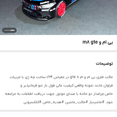
بی ام و m8 gte
توضیحات
ماکت فلزی بی ام و ام ۸ gte در مقیاس ۱/۲۴ ساخت چه ژی با جزییات
فراوان مانند نمونه واقعی کیفیت عالی فول باز شو فرمانپذیر و
خاص.چراغدار دو حالته با صدای موتور. جهت دریافت اطلاعات به مراجعه
شود. #ماشینباز #ماکت_ماشین #هدیه_خاص #کلکسیونی
##بی_ام_و_سواران