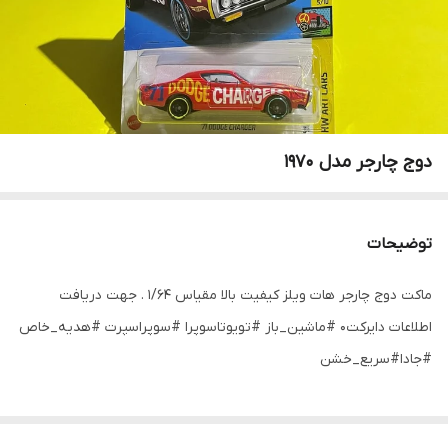
دوج چارجر مدل ۱۹۷۰
توضیحات
ماکت دوج چارجر هات ویلز کیفیت بالا مقیاس ۱/۶۴ . جهت دریافت
اطلاعات دایرکت۰ #ماشین_باز #تویوتاسوپرا #سوپراسپرت #هدیه_خاص
#جادا#سریع_خشن