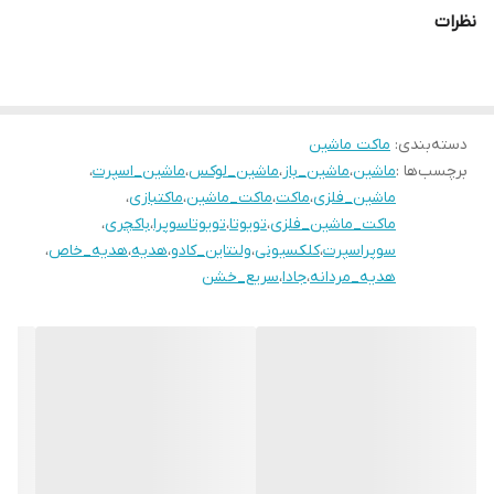
نظرات
دسته‌بندی
:
ماکت ماشین
برچسب‌ها :
ماشین
،
ماشین_باز
،
ماشین_لوکس
،
ماشین_اسپرت
،
ماشین_فلزی
،
ماکت
،
ماکت_ماشین
،
ماکتبازی
،
ماکت_ماشین_فلزی
،
تویوتا
،
تویوتاسوپرا
،
باکچری
،
سوپراسپرت
،
کلکسیونی
،
ولنتاین_کادو
،
هدیه
،
هدیه_خاص
،
هدیه_مردانه
،
جادا
،
سریع_خشن