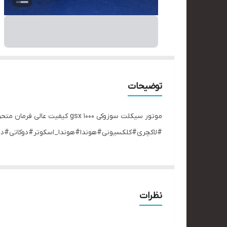
توضیحات
#لاکچری#کلکسیونی#هوندا#هوندا_اسکوتر#دوکاتی#دو
نظرات