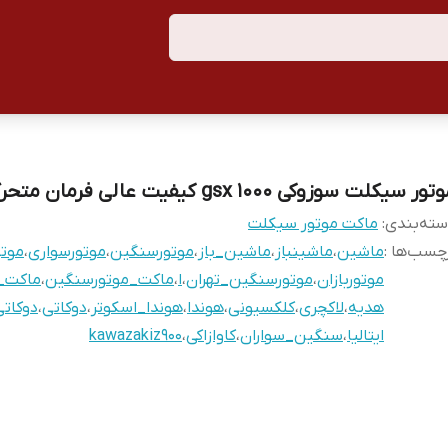
ور سیکلت سوزوکی gsx ۱۰۰۰ کیفیت عالی فرمان متحرک کمک
ته‌بندی
:
ماکت موتور سیکلت
چسب‌ها :
ماشین
،
ماشینباز
،
ماشین_باز
،
موتورسنگین
،
موتورسواری
،
موت
موتوربازان
،
موتورسنگین_تهران
،
ا
،
ماکت_موتورسنگین
،
ماکت_
هدیه
،
لاکچری
،
کلکسیونی
،
هوندا
،
هوندا_اسکوتر
،
دوکاتی
،
دوکات
ایتالیا
،
سنگین_سواران
،
کاوازاکی
،
kawazakiz900