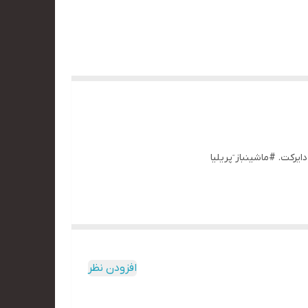
رای جک اضافه.برند معتبر msz جهت دریافت اطلاعات دایرکت. #ماشینباز ٓپریلیا
افزودن نظر