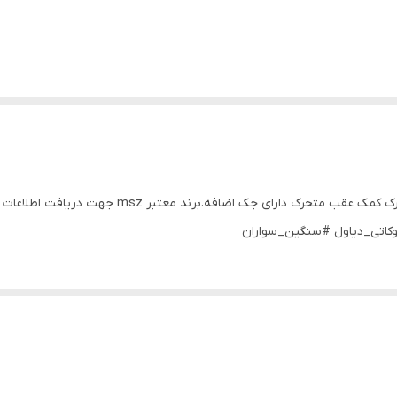
موتور سیکلت سوزوکی gsx ۱۰۰۰ کیفیت عالی فرمان متحرک کمک عقب متحرک دا
کاتی_دیاول #سنگین_سواران