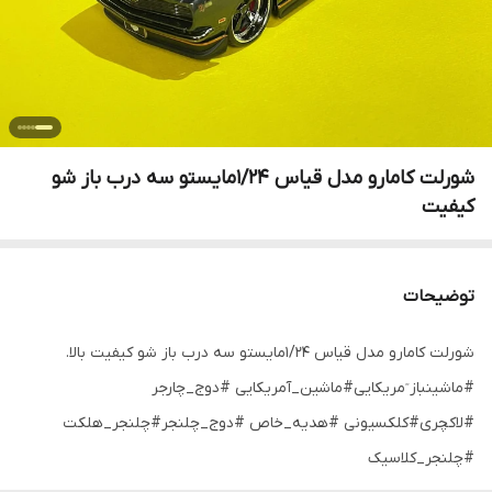
شورلت کامارو مدل قیاس ۱/۲۴مایستو سه درب باز شو
کیفیت
توضیحات
شورلت کامارو مدل قیاس ۱/۲۴مایستو سه درب باز شو کیفیت بالا.
#ماشینباز ٓمریکایی#ماشین_آمریکایی #دوج_چارجر
#لاکچری#کلکسیونی #هدیه_خاص #دوج_چلنجر#چلنجر_هلکت
#چلنجر_کلاسیک