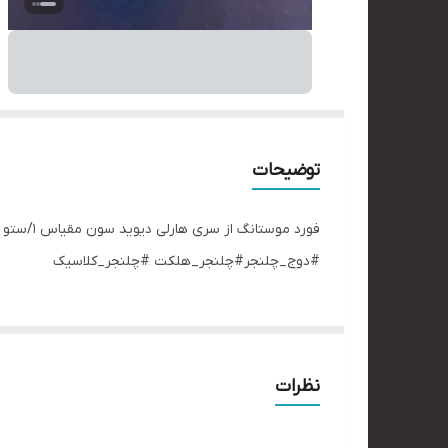
توضیحات
فورد مو
#دوج_چلنجر#چلنجر_هلکت #چلنجر_کلاسیک
نظرات