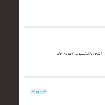
ریکایی #دوج_چارجر #لاکچری#کلکسیونی #هدیه_خاص
افزودن نظر