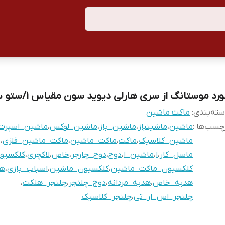
رد موستانگ از سری هارلی دیوید سون مقیاس ۱/ستو سه
ته‌بندی
:
ماکت ماشین
چسب‌ها :
ماشین
،
ماشینباز
،
ماشین_باز
،
ماشین_لوکس
،
ماشین_اسپرت
ماشین_کلاسیک
،
ماکت
،
ماکت_ماشین
،
ماکت_ماشین_فلزی
،
ماسل_کار
،
ا
،
ماشین_ا
،
دوج
،
دوج_چارجر
،
خاص
،
لاکچری
،
کلکسیو
کلکسیون_ماکت_ماشین
،
کلکسیون_ماشین
،
اسباب_بازی
،
هد
هدیه_خاص
،
هدیه_مردانه
،
دوج_چلنجر
،
چلنجر_هلکت
،
چلنجر_اس_ار_تی
،
چلنجر_کلاسیک