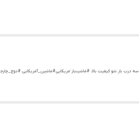
ستانگ از سری هارلی دیوید سون مقیاس ۱/ستو سه درب باز شو کیفیت بالا. #ماشینباز ٓمریکایی#ماشین_آم