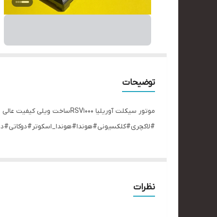
توضیحات
#لاکچری#کلکسیونی#هوندا#هوندا_اسکوتر#دوکاتی#دو
نظرات