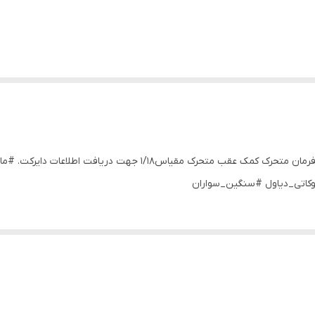
موتور سیکلت آوریلیا RSV1000ساخت ویلی کیفیت عالی فرمان متحرک کمک عقب متحرک مقیاس1/18 جهت دریافت
کاتی_دیاول #سنگین_سواران