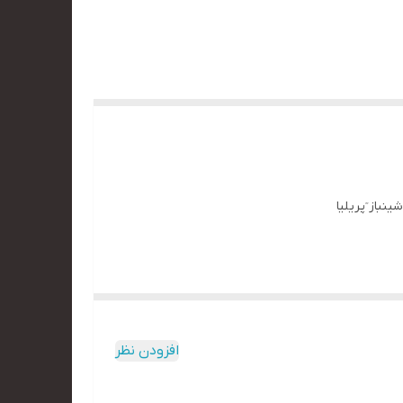
 اطلاعات دایرکت. #ماشینباز ٓپریلیا
افزودن نظر