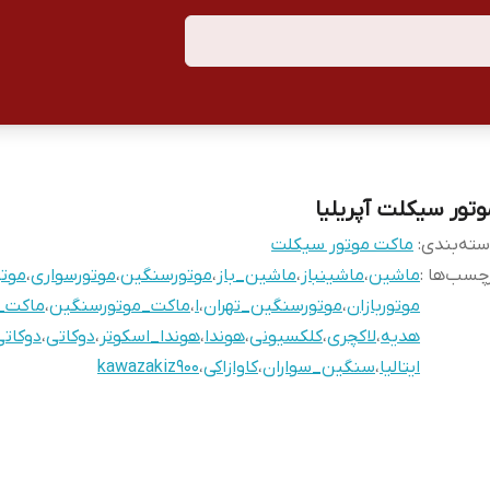
وتور سیکلت آپریلیا
ته‌بندی
:
ماکت موتور سیکلت
چسب‌ها :
ماشین
،
ماشینباز
،
ماشین_باز
،
موتورسنگین
،
موتورسواری
،
موت
موتوربازان
،
موتورسنگین_تهران
،
ا
،
ماکت_موتورسنگین
،
ماکت_
هدیه
،
لاکچری
،
کلکسیونی
،
هوندا
،
هوندا_اسکوتر
،
دوکاتی
،
دوکات
ایتالیا
،
سنگین_سواران
،
کاوازاکی
،
kawazakiz900