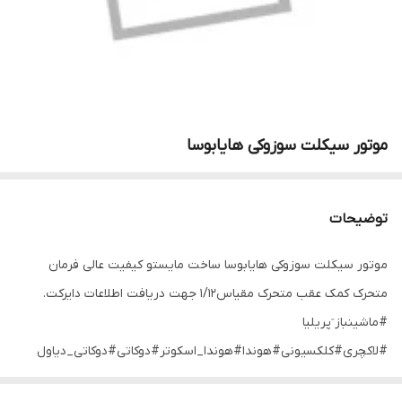
موتور سیکلت سوزوکی هایابوسا
توضیحات
موتور سیکلت سوزوکی هایابوسا ساخت مایستو کیفیت عالی فرمان
متحرک کمک عقب متحرک مقیاس1/۱۲ جهت دریافت اطلاعات دایرکت.
#ماشینباز ٓپریلیا
#لاکچری#کلکسیونی#هوندا#هوندا_اسکوتر#دوکاتی#دوکاتی_دیاول
#سنگین_سواران