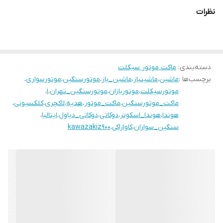
نظرات
دسته‌بندی
:
ماکت موتور سیکلت
برچسب‌ها :
ماشین
،
ماشینباز
،
ماشین_باز
،
موتورسنگین
،
موتورسواری
،
موتورسیکلت
،
موتوربازان
،
موتورسنگین_تهران
،
ا
،
ماکت_موتورسنگین
،
ماکت_موتور
،
هدیه
،
لاکچری
،
کلکسیونی
،
هوندا
،
هوندا_اسکوتر
،
دوکاتی
،
دوکاتی_دیاول
،
ایتالیا
،
سنگین_سواران
،
کاوازاکی
،
kawazakiz900