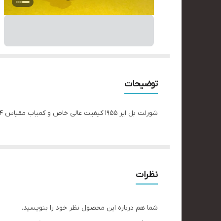
توضیحات
شورلت بل ایر ۱۹۵۵ کیفیت عالی خاص و کمیاب مقیاس ۱/۲۴ فول بازشو.کاستومایز شده رنگ نایاب. #ماشین_آمریکایی #هدیه_مردانه #آمریکایی#شورلت#بل_ایر
نظرات
شما هم درباره این محصول نظر خود را بنویسید.