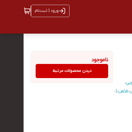
ورود | ثبت‌نام
ناموجود
دیدن محصولات مرتبط
نی
،
،
خاص
،
ا
،