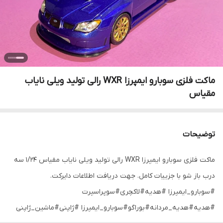
ماکت فلزی سوبارو ایمپرزا WXR رالی تولید ویلی نایاب
مقیاس
توضیحات
ماکت فلزی سوبارو ایمپرزا WXR رالی تولید ویلی نایاب مقیاس ۱/۲۴ سه
درب باز شو با جزییات کامل. جهت دریافت اطلاعات دایرکت.
#سوبارو_ایمپرزا #هدیه#لاکچری#سوپراسپرت
#هدیه#هدیه_مردانه#بوراگو#سوبارو_ایمپرزا #ژاپنی#ماشین_ژاپنی