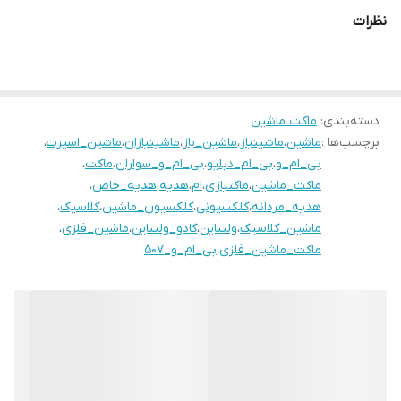
نظرات
دسته‌بندی
:
ماکت ماشین
برچسب‌ها :
ماشین
،
ماشینباز
،
ماشین_باز
،
ماشینبازان
،
ماشین_اسپرت
،
بی_ام_و
،
بی_ام_دبلیو
،
بی_ام_و_سواران
،
ماکت
،
ماکت_ماشین
،
ماکتبازی
،
ام
،
هدیه
،
هدیه_خاص
،
هدیه_مردانه
،
کلکسیونی
،
کلکسیون_ماشین
،
کلاسیک
،
ماشین_کلاسیک
،
ولنتاین
،
کادو_ولنتاین
،
ماشین_فلزی
،
ماکت_ماشین_فلزی
،
بی_ام_و_۵۰۷