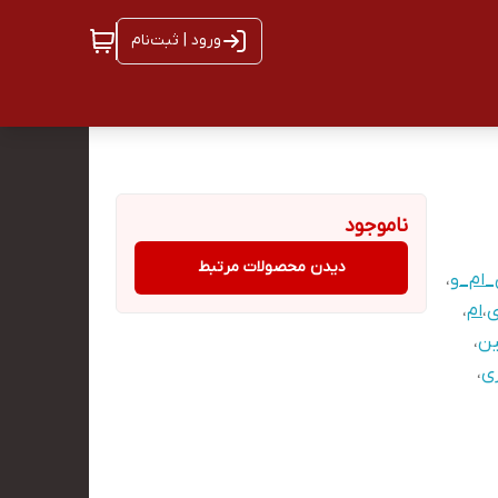
ورود | ثبت‌نام
ناموجود
دیدن محصولات مرتبط
_ام_و
،
ی
،
ام
،
ن
،
ی
،