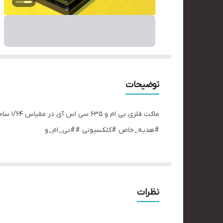
توضیحات
ماکت 
#هدیه_خاص #کلکسیونی ##بی_ام_و
نظرات