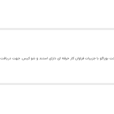
فلزی بی ام و ۶۳۵ سی اس آی در مقیاس ۱/۶۴ ساخت بوراگو با جزییات فراوان کار حرفه ای دارای استند و 