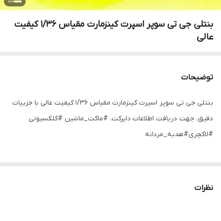
بنتلی جی تی سوپر اسپرت کینزمارت مقیاس ۱/۳۶ کیفیت
عالی
توضیحات
بنتلی جی تی سوپر اسپرت کینزمارت مقیاس ۱/۳۶ کیفیت عالی با جزییات
دقیق. جهت دریافت اطلاعات دایرکت. #ماکت_ماشین #کلکسیونی
#لاکچری#هدیه_مردانه
نظرات