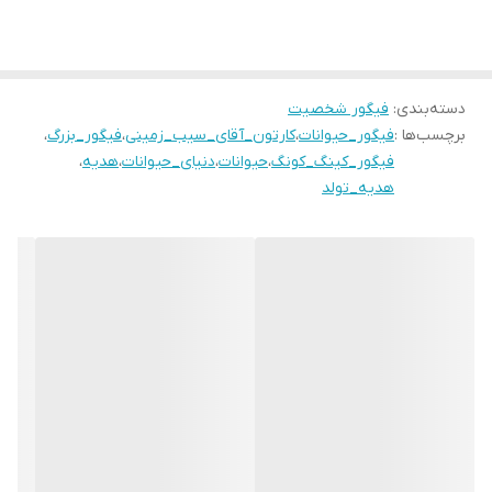
دسته‌بندی
:
فیگور شخصیت
برچسب‌ها :
فیگور_حیوانات
،
کارتون_آقای_سیب_زمینی
،
فیگور_بزرگ
،
فیگور_کینگ_کونگ
،
حیوانات
،
دنیای_حیوانات
،
هدیه
،
هدیه_تولد