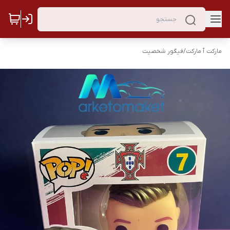
مارکت ٱ مارکت
/
فیگور شخصیت