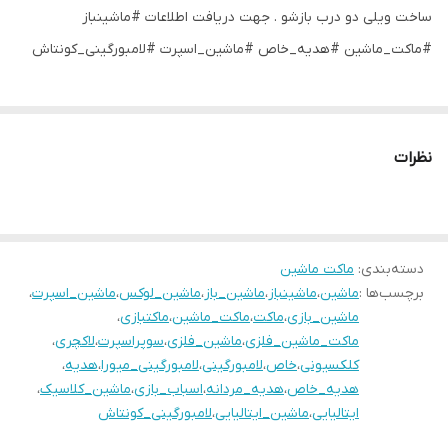
ساخت ویلی دو درب بازشو . جهت دریافت اطلاعات #ماشینباز
#ماکت_ماشین #هدیه_خاص #ماشین_اسپرت #لامبورگینی_کونتاش
نظرات
دسته‌بندی
:
ماکت ماشین
برچسب‌ها :
ماشین
،
ماشینباز
،
ماشین_باز
،
ماشین_لوکس
،
ماشین_اسپرت
،
ماشین_بازی
،
ماکت
،
ماکت_ماشین
،
ماکتبازی
،
ماکت_ماشین_فلزی
،
ماشین_فلزی
،
سوپراسپرت
،
لاکچری
،
کلکسیونی
،
خاص
،
لامبورگینی
،
لامبورگینی_میورا
،
هدیه
،
هدیه_خاص
،
هدیه_مردانه
،
اسباب_بازی
،
ماشین_کلاسیک
،
ایتالیایی
،
ماشین_ایتالیایی
،
لامبورگینی_کونتاش