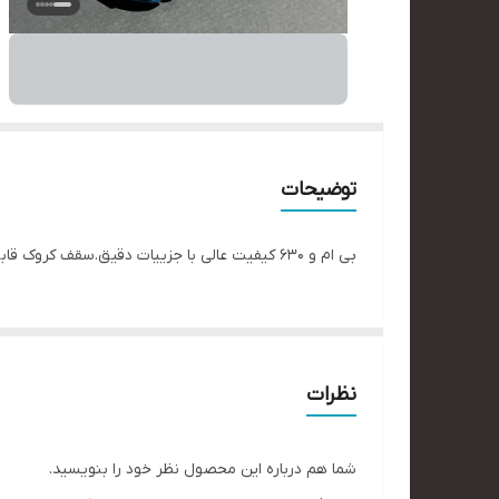
توضیحات
بی ام و ۶۳۰ کیفیت عالی با جزییات دقیق.سقف کروک قابلیت باز و بست سقف قیاس ۱/۶۴ جهت دریافت اطلاعات دایرکت. #ماکت_ماشین #کلکسیونی #لاکچری#هدیه_مردانه
نظرات
شما هم درباره این محصول نظر خود را بنویسید.