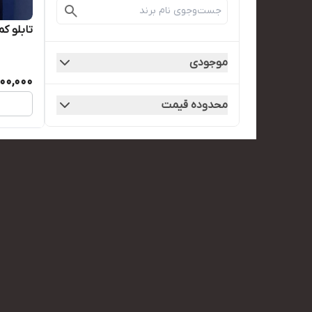
تابلو ک
موجودی
00,000
محدوده قیمت