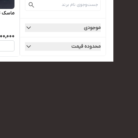
ماسک ت
موجودی
500,000
محدوده قیمت